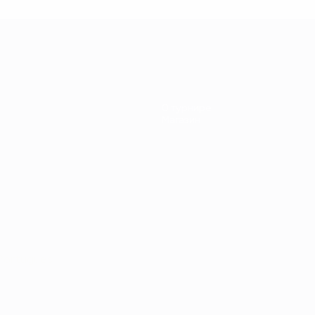
ЕВРО-84
ранция -
Португалия
О турнире
Магазин
Português