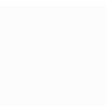
Ф
ЕВРО-2028
Видео
Новости
История
ДРУГИЕ САЙТЫ
UEFA.com
Фонд УЕФА
Магазин
СМЕНИТЬ ЯЗЫК
Русский
English
Français
Deutsch
Русский
Español
Italiano
Конфиденциальность