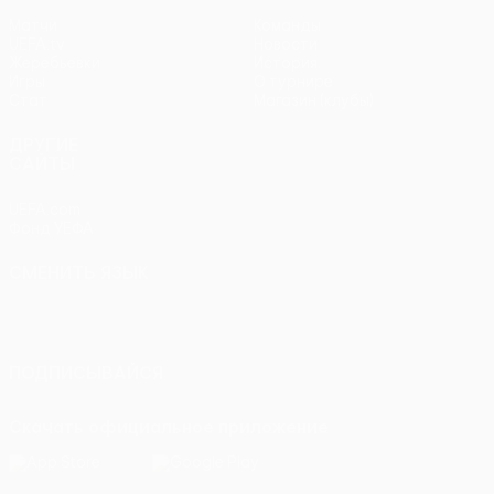
Матчи
Команды
UEFA.tv
Новости
Жеребьевки
История
Игры
О турнире
Стат.
Магазин (клубы)
ДРУГИЕ
САЙТЫ
UEFA.com
Фонд УЕФА
СМЕНИТЬ ЯЗЫК
Русский
English
Français
Deutsch
Русский
Español
Italiano
Português
ПОДПИСЫВАЙСЯ
Скачать официальное приложение