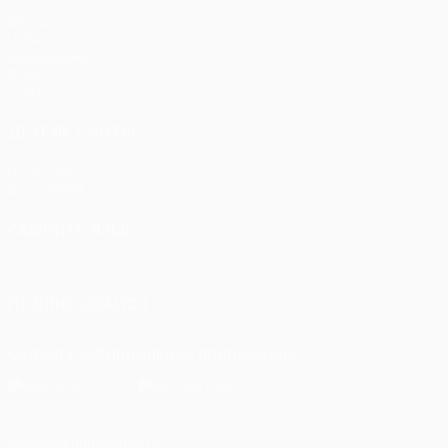
Матчи
UEFA.tv
Жеребьевки
Игры
Стат.
ДРУГИЕ САЙТЫ
UEFA.com
Фонд УЕФА
СМЕНИТЬ ЯЗЫК
Русский
English
Français
Deutsch
Русский
Español
Itali
ПОДПИСЫВАЙСЯ
Скачать официальное приложение
Конфиденциальность