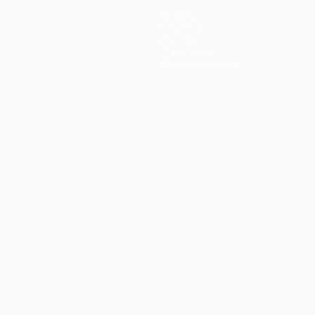
Команды
Новости
История
О турнире
Магазин (клубы)
ano
Português