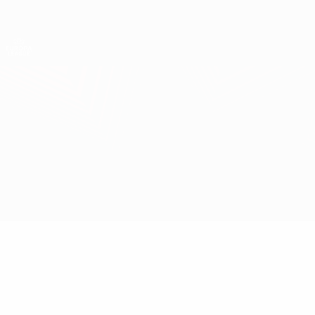
Skip
to
main
Лига Европы. Официальное
Скачать
content
Результаты live и статистика
Лига Европы УЕФА
Севилья vs Рома
Обзор
Онлайн
О матче
Финал