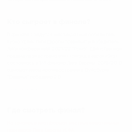
Кто сыграет в финале?
В финале сойдутся шестикратный победитель
Кубка УЕФА/Лиги Европы "Севилья" и победитель
Лиги конференций-2021/22 "Рома". Единственная
предыдущая встреча этих команд в еврокубках
состоялась в 1/8 финала Лиги Европы-2019/20. В
одноматчевом противостоянии в Дуйсбурге
"Севилья" победила 2:0.
Севилья - Рома 2:0
Где смотреть финал?
На каналах и платформах местных вещательных
партнеров Лиги Европы УЕФА
.