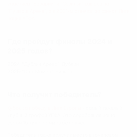
участием "Баварии" и "Севильи" как раз на
"Пушкаш Арене", а в 2021-м отвечал за финал Лиги
наций УЕФА
.
Где пройдут финалы 2024 и
2025 годов?
2024
: "Дублин Арена", Дублин
2025
: "Сан-Мамес", Бильбао
Что получит победитель?
Кубок за победу в Лиге Европы
- самый тяжелый
клубный трофей УЕФА. Это серебряная чаша
весом 15 килограммов без ручек.
Победитель также получит место в групповом