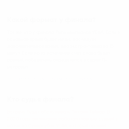
Какой формат у финала?
Тот же, что у финала Лиги чемпионов УЕФА. Если в
основное время будет ничья, последует
дополнительное время: два экстра-тайма по 15
минут. Если по их истечении счет снова будет
равный, победитель определится в серии 11-
метровых.
Классические голы "Севильи" в Лиге Европы
Кто судья финала?
Встречу будет обслуживать Энтони Тейлор. В
2020 году англичанин работал главным судьей в
матче за Суперкубок УЕФА, который прошел с