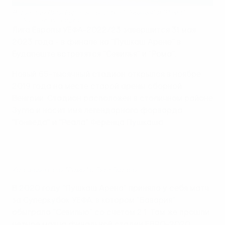
В финале Лиги Европы сыграют "Севилья" и "Рома"
UEFA via Getty Images
Лига Европы УЕФА-2022/23 завершится 31 мая
2023 года - в финале на "Пушкаш Арене" в
Будапеште встретятся "Севилья" и "Рома".
Новый 65-тысячный стадион открылся в ноябре
2019 года на месте старой арены сборной
Венгрии. Стадион расположен в столичном районе
Зугло и носит имя легендарного форварда
"Гонведа" и "Реала" Ференца Пушкаша.
Красивые голы "Ромы" в Лиге Европы
В 2020 году "Пушкаш Арена" приняла у себя матч
за Суперкубок УЕФА, в котором "Бавария"
обыграла "Севилью" со счетом 2:1. Там же прошли
четыре матча финальной стадии ЕВРО-2020.