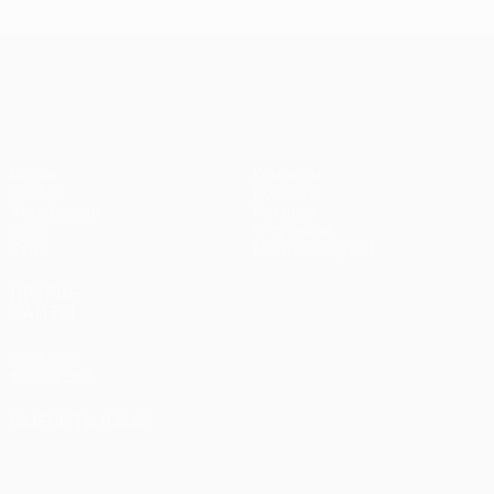
чемпионов
чемпионов
тур
чем
Лига Европы УЕФА
Матчи
Команды
UEFA.tv
Новости
Жеребьевки
История
Игры
О турнире
Стат.
Магазин (клубы)
ДРУГИЕ
САЙТЫ
UEFA.com
Фонд УЕФА
СМЕНИТЬ ЯЗЫК
Русский
English
Français
Deutsch
Русский
Español
Italiano
Português