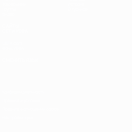
Жеребьевки
История
Группы
О турнире
Видео
САЙТЫ
СЕТИ УЕФА
UEFA.com
Фонд УЕФА
СМЕНИТЬ ЯЗЫК
Русский
English
Français
Deutsch
Русский
Español
Italiano
Português
Конфиденциальность
Правила и условия
Правила в отношении cookie
Настройки куки