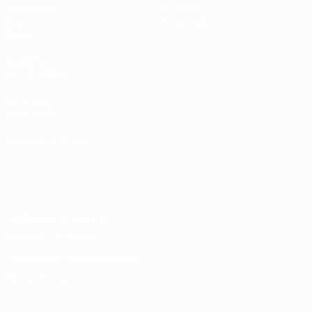
Жеребьевки
История
Группы
О турнире
Видео
САЙТЫ
СЕТИ УЕФА
UEFA.com
Фонд УЕФА
СМЕНИТЬ ЯЗЫК
Русский
English
Français
Deutsch
Русский
Español
Italiano
Português
Конфиденциальность
Правила и условия
Правила в отношении cookie
Настройки куки