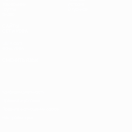
Жеребьевки
История
Группы
О турнире
Видео
САЙТЫ
СЕТИ УЕФА
UEFA.com
Фонд УЕФА
СМЕНИТЬ ЯЗЫК
Русский
English
Français
Deutsch
Русский
Español
Italiano
Português
Конфиденциальность
Правила и условия
Правила в отношении cookie
Настройки куки