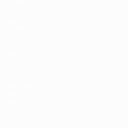
Жеребьевки
История
Группы
О турнире
Видео
САЙТЫ
СЕТИ УЕФА
UEFA.com
Фонд УЕФА
СМЕНИТЬ ЯЗЫК
Русский
English
Français
Deutsch
Русский
Español
Italiano
Português
Конфиденциальность
Правила и условия
Правила в отношении cookie
Настройки куки