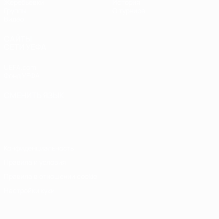
Жеребьевки
История
Группы
О турнире
Видео
САЙТЫ
СЕТИ УЕФА
UEFA.com
Фонд УЕФА
СМЕНИТЬ ЯЗЫК
Русский
English
Français
Deutsch
Русский
Español
Italiano
Português
Конфиденциальность
Правила и условия
Правила в отношении cookie
Настройки куки