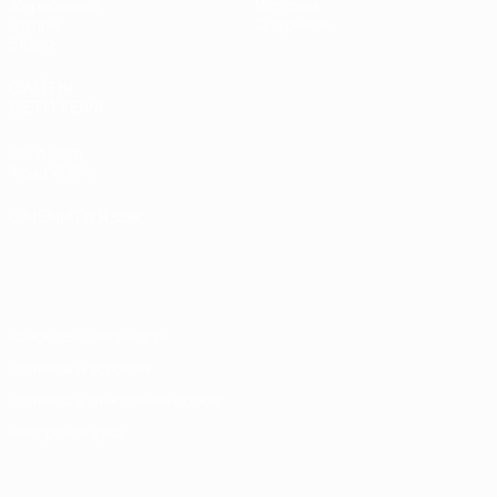
Жеребьевки
История
Группы
О турнире
Видео
САЙТЫ
СЕТИ УЕФА
UEFA.com
Фонд УЕФА
СМЕНИТЬ ЯЗЫК
Русский
English
Français
Deutsch
Русский
Español
Italiano
Português
Конфиденциальность
Правила и условия
Правила в отношении cookie
Настройки куки