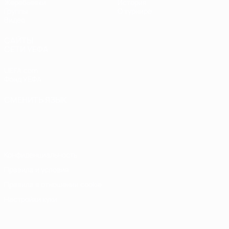
Жеребьевки
История
Группы
О турнире
Видео
САЙТЫ
СЕТИ УЕФА
UEFA.com
Фонд УЕФА
СМЕНИТЬ ЯЗЫК
Русский
English
Français
Deutsch
Русский
Español
Italiano
Português
Конфиденциальность
Правила и условия
Правила в отношении cookie
Настройки куки