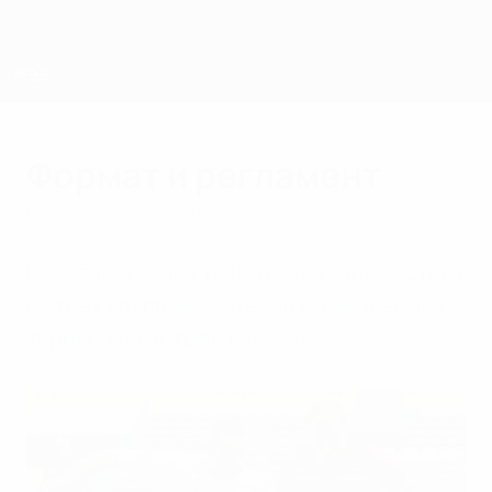
Skip
to
main
content
Лига чемпионов УЕФА по футзалу
Формат и регламент
воскресенье, 1 апреля 2012 г.
Розыгрыш Кубка УЕФА по футзалу состоит
из трех групповых этапов и финального
турнира на четыре команды.