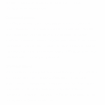
играет с каждой, а дальше проходят только
обладатели первых мест.
Основной раунд
К победителям групп предварительного раунда
присоединяются команды из ассоциаций с более
высоким рейтингом, за исключением четырех
клубов с наивысшими коэффициентами. Участники
разбиваются на шесть квартетов и проводят мини-
турниры на поле одной из команд. Обладатели двух
первых мест проходят дальше.
Элитный раунд
Из основного раунда в элитный выходят 12 клубов, к
которым на этой стадии добавляются четыре
участника с самым высоким рейтингом. В четырех
группах по четыре команды поздней осенью
проводятся мини-турниры. Победители квартетов
попадают в финальную часть.