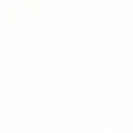
Эпизод матча финальной стадии турнира 2010 года
©Sportsfile
Розыгрыш Кубка УЕФА по футзалу состоит из трех
групповых этапов и финального турнира на четыре
команды. Критерии, определяющие положение
команд в случае равенства очков, указаны в
регламенте турнира
.
Предварительный раунд
В зависимости от числа участников создаются
группы по четыре команды из числа
представляющих страны с низким рейтингом. Эти
мини-турниры проводятся в начале сезона на поле
одного из участников. В группе каждая команда