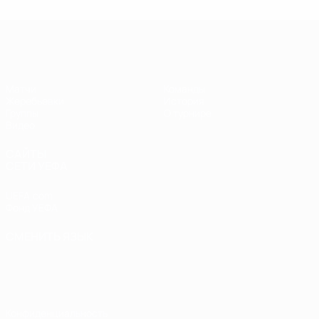
Лига чемпионов УЕФА по футзалу
Матчи
Команды
Жеребьевки
История
Группы
О турнире
Видео
САЙТЫ
СЕТИ УЕФА
UEFA.com
Фонд УЕФА
СМЕНИТЬ ЯЗЫК
Русский
English
Français
Deutsch
Русский
Español
Italiano
Português
Конфиденциальность