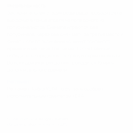
Финальная часть
Заключительная стадия розыгрыша проводится на
выходных в конце апреля на поле одного из
полуфиналистов. Сначала играются два
полуфинала, через два дня - матч за третье место и
финал. Если по окончании 40 минут основного
времени в матче за третье место счет равный,
победитель определяется сразу в серии пенальти.
Во всех других играх до нее проводится 10 минут
дополнительного времени.
Регламент
Регламент Кубка УЕФА по футзалу одобрен
Исполнительным комитетом УЕФА.
© 1998-2026 UEFA. All rights reserved.
Обновлено: вторник, 4 августа 2015 г.