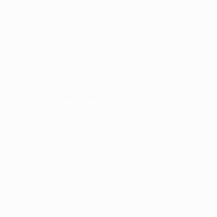
Фонд УЕФА
СМЕНИТЬ ЯЗЫК
Русский
English
Français
Deutsch
Русский
Español
Italiano
Português
Конфиденциальность
Правила и условия
Правила в отношении cookie
Настройки куки
© 1998-2026 УЕФА. Все права защищены
Название UEFA, логотип УЕФА, а также элементы дизайна,
относящиеся к соревнованиям УЕФА, являются
зарегистрированными торговыми марками УЕФА и/или
охраняются авторским правом. Использование этих торговых
марок в коммерческих целях запрещено. Пользуясь сайтом
UEFA.com, вы тем самым соглашаетесь с Правилами и