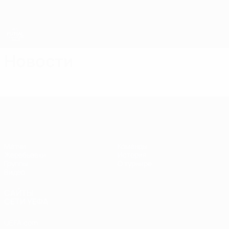
Skip
to
main
content
Лига чемпионов УЕФА по футзалу
Новости
Лига чемпионов УЕФА по футзалу
Матчи
Команды
Жеребьевки
История
Группы
О турнире
Видео
САЙТЫ
СЕТИ УЕФА
UEFA.com