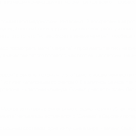
ята из наших команд дружат, но они прежде всего - профес
у показателю мадридский "Интервью". В воскресенье за рос
аинец Алексей Попов здорово сделал свою работу и помог 
ть, это то, что Густаво будет в заявке на игру", - пообещал
до посмотреть матч "Кайрата" и продумать тактику на финал
 в качестве пятого полевого, как против "Барселоны". Не з
Барсой" в финале, потому что это "действующий чемпион и 
" уступил каталонцам со счетом 0:6 в элитном раунде, та
рселона" - классная команда. Однако у нас есть Жоан, Лео 
в Москве за путевку в финальную стадию, но их клуб пал ж
Кайрата", четырежды встречался с "Динамо" в Европе и поте
 мощным составом, одна из лучших в мире, - заявил Какау. 