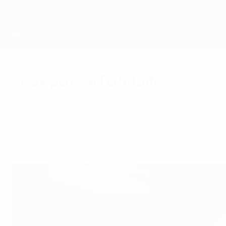
Skip
to
main
content
Лига чемпионов УЕФА по футзалу
"Кайрат" и Голиаф
суббота, 27 апреля 2013 г.
| Пол Саффер и Гонсало Агуад
Фаустино Перес и Какау знакомы давно, но ко
дружбу придется позабыть.