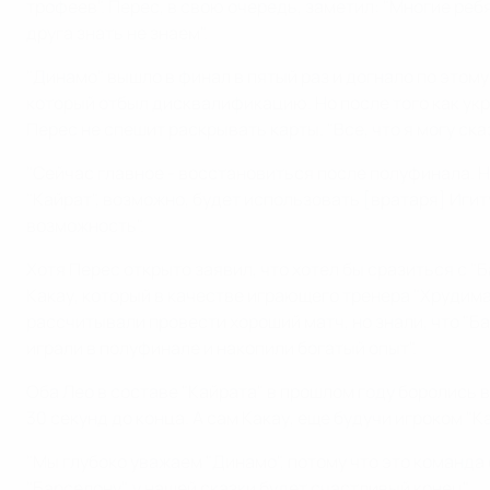
трофеев". Перес, в свою очередь, заметил: "Многие реб
друга знать не знаем".
"Динамо" вышло в финал в пятый раз и догнало по этом
который отбыл дисквалификацию. Но после того как укр
Перес не спешит раскрывать карты. "Все, что я могу сказа
"Сейчас главное - восстановиться после полуфинала. На
"Кайрат", возможно, будет использовать [вратаря] Игиту
возможность".
Хотя Перес открыто заявил, что хотел бы сразиться с "
Какау, который в качестве играющего тренера "Хрудима
рассчитывали провести хороший матч, но знали, что "Ба
играли в полуфинале и накопили богатый опыт".
Оба Лео в составе "Кайрата" в прошлом году боролись 
30 секунд до конца. А сам Какау, еще будучи игроком "
"Мы глубоко уважаем "Динамо", потому что это команда с
"Барселону", у нашей сказки будет счастливый конец".