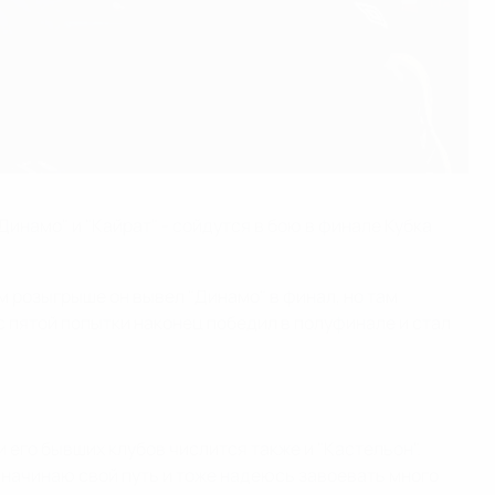
Динамо" и "Кайрат" - сойдутся в бою в финале Кубка
м розыгрыше он вывел "Динамо" в финал, но там
 с пятой попытки наконец победил в полуфинале и стал
и его бывших клубов числится также и "Кастельон".
ко начинаю свой путь и тоже надеюсь завоевать много