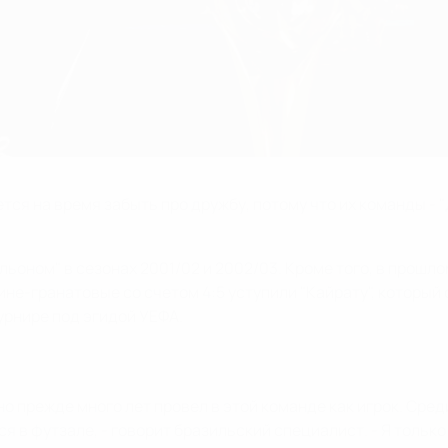
ся на время забыть про дружбу, потому что их команды - "
ьоном" в сезонах 2001/02 и 2002/03. Кроме того, в прошло
ине-гранатовые со счетом 4:5 уступили "Кайрату", который
урнире под эгидой УЕФА.
но прежде много лет провел в этой команде как игрок. Сред
ся в футзале, - говорит бразильский специалист. - Я толь