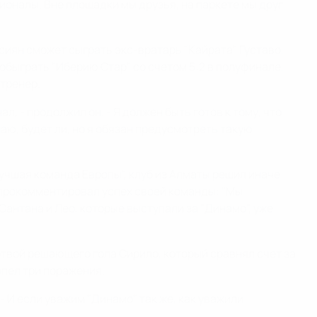
сионалы. Вне площадки мы друзья, на паркете мы друг
сиян сможет сыграть экс-вратарь "Кайрата" Густаво,
обыграть "Иберию Стар" со счетом 5:2 в полуфинале,
 тренер.
, - продолжил он. - Я должен быть готов к тому, что
наю, будет ли, но я обязан предусмотреть такую
лучшая команда Европы", клуб из Алматы решил иначе.
к прокомментировал успех своей команды: "Мы
Сантана и Лео, которые выступали за "Динамо", уже
ертвой решающего гола Сирило, который сравнял счет за
рпел три поражения.
- И если уважим "Динамо" так же, как уважили