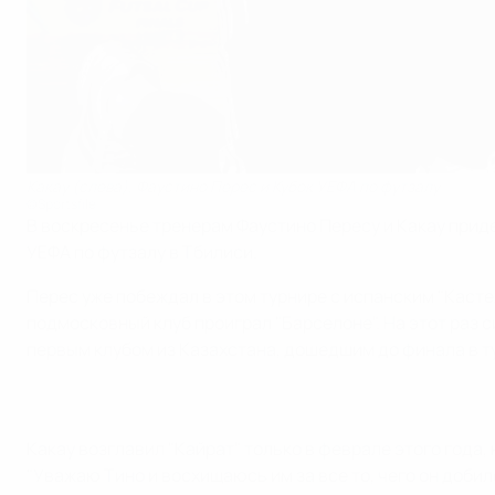
Какау (слева), Фаустино Перес и Кубок УЕФА по футзалу
©Sportsfile
В воскресенье тренерам Фаустино Пересу и Какау придет
УЕФА по футзалу в Тбилиси.
Перес уже побеждал в этом турнире с испанским "Кастел
подмосковный клуб проиграл "Барселоне". На этот раз с
первым клубом из Казахстана, дошедшим до финала в т
Какау возглавил "Кайрат" только в феврале этого года, 
"Уважаю Тино и восхищаюсь им за все то, чего он добил