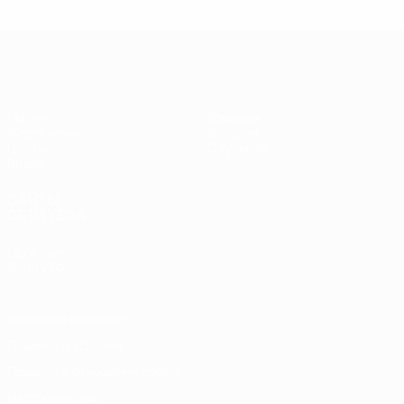
Лига чемпионов УЕФА по футзалу
Матчи
Команды
Жеребьевки
История
Группы
О турнире
Видео
САЙТЫ
СЕТИ УЕФА
UEFA.com
Фонд УЕФА
Конфиденциальность
Правила и условия
Правила в отношении cookie
Настройки куки