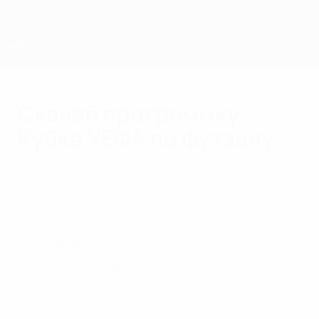
Skip
to
main
content
Лига чемпионов УЕФА по футзалу
Скачай программку
Кубка УЕФА по футзалу
вторник, 25 апреля 2017 г.
В программке финальной стадии Кубка
УЕФА по футзалу ты найдешь всю
информацию о четырех полуфиналистах
и городе Алматы, где состоятся матчи.
Скачай прямо сейчас!