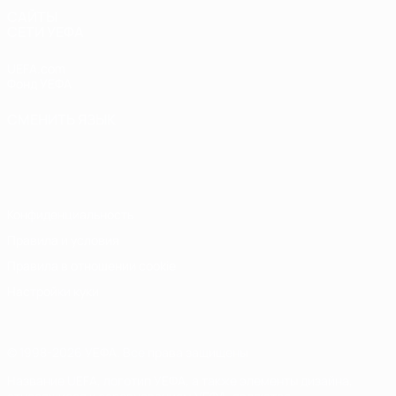
САЙТЫ
СЕТИ УЕФА
UEFA.com
Фонд УЕФА
СМЕНИТЬ ЯЗЫК
Русский
English
Français
Deutsch
Русский
Español
Italiano
Português
Конфиденциальность
Правила и условия
Правила в отношении cookie
Настройки куки
© 1998-2026 УЕФА. Все права защищены
Название UEFA, логотип УЕФА, а также элементы дизайна,