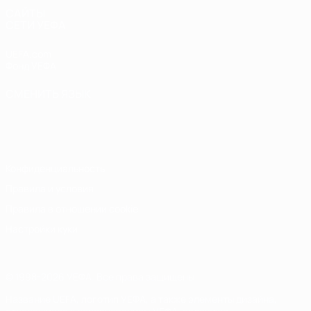
САЙТЫ
СЕТИ УЕФА
UEFA.com
Фонд УЕФА
СМЕНИТЬ ЯЗЫК
Русский
English
Français
Deutsch
Русский
Español
Italiano
Português
Конфиденциальность
Правила и условия
Правила в отношении cookie
Настройки куки
© 1998-2026 УЕФА. Все права защищены
Название UEFA, логотип УЕФА, а также элементы дизайна,