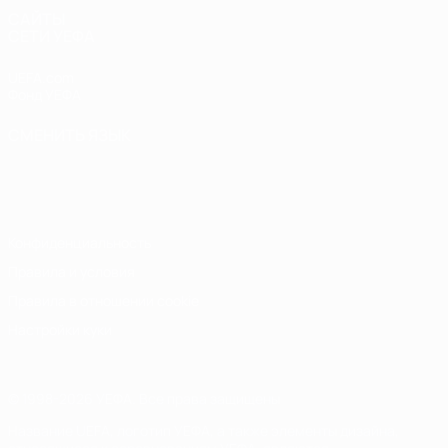
САЙТЫ
СЕТИ УЕФА
UEFA.com
Фонд УЕФА
СМЕНИТЬ ЯЗЫК
Русский
English
Français
Deutsch
Русский
Español
Italiano
Português
Конфиденциальность
Правила и условия
Правила в отношении cookie
Настройки куки
© 1998-2026 УЕФА. Все права защищены
Название UEFA, логотип УЕФА, а также элементы дизайна,