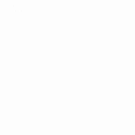
САЙТЫ
СЕТИ УЕФА
UEFA.com
Фонд УЕФА
СМЕНИТЬ ЯЗЫК
Русский
English
Français
Deutsch
Русский
Español
Italiano
Português
Конфиденциальность
Правила и условия
Правила в отношении cookie
Настройки куки
© 1998-2026 УЕФА. Все права защищены
Название UEFA, логотип УЕФА, а также элементы дизайна,