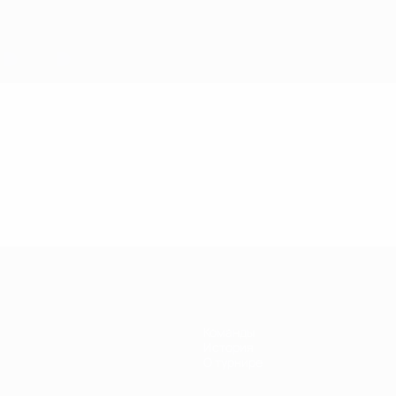
Команды
История
О турнире