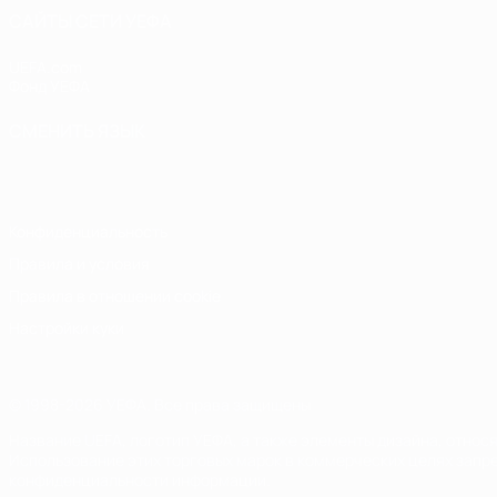
САЙТЫ СЕТИ УЕФА
UEFA.com
Фонд УЕФА
СМЕНИТЬ ЯЗЫК
Русский
English
Français
Deutsch
Русский
Español
Italiano
Конфиденциальность
Правила и условия
Правила в отношении cookie
Настройки куки
© 1998-2026 УЕФА. Все права защищены
Название UEFA, логотип УЕФА, а также элементы дизайна, отно
Использование этих торговых марок в коммерческих целях запре
конфиденциальности информации.