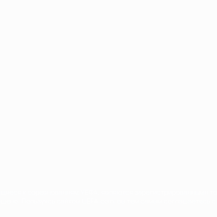
Português
сящиеся к соревнованиям УЕФА, являются зарегистрированными т
щено. Пользуясь сайтом UEFA.com, вы тем самым соглашаетесь с 