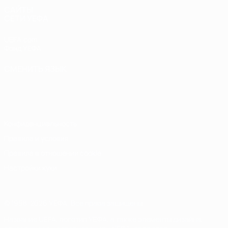
САЙТЫ
СЕТИ УЕФА
UEFA.com
Фонд УЕФА
СМЕНИТЬ ЯЗЫК
Русский
English
Français
Deutsch
Русский
Español
Italiano
Português
Конфиденциальность
Правила и условия
Правила в отношении cookie
Настройки куки
© 1998-2026 УЕФА. Все права защищены
Название UEFA, логотип УЕФА, а также элементы дизайна,