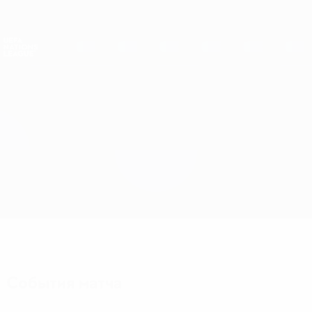
Skip
to
main
Лига наций и женский ЕВРО
Скачать
content
Результаты live и статистика
Лига наций УЕФА
Шотландия vs Албания
Обзор
Онлайн
О матче
События матча