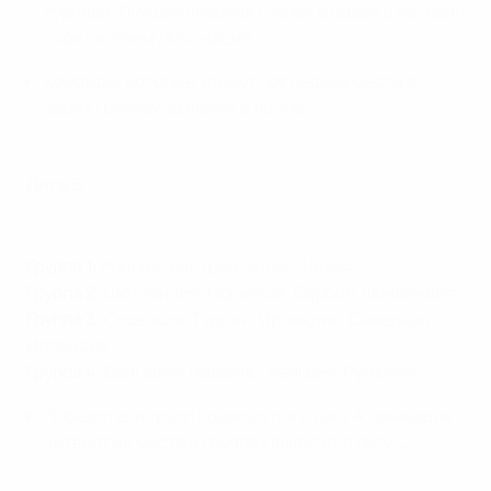
турнира. Лучшая сборная станет вторым в истории
победителем Лиги наций.
Команды, которые займут последние места в
своих группах, вылетят в лигу В.
Лига B
Формат жеребьевки Лиги наций УЕФА
Группа 1:
Россия, Австрия, Уэльс, Чехия
Группа 2:
Шотландия, Норвегия, Сербия, Финляндия
Группа 3:
Словакия, Турция, Ирландия, Северная
Ирландия
Группа 4:
Болгария, Израиль, Венгрия, Румыния
Победители групп поднимутся в лигу А, занявшие
четвертые места в группах вылетят в лигу С.