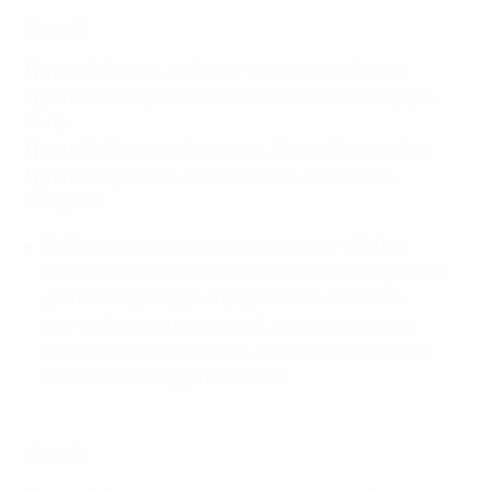
Лига C
Группа 1:
Греция, Албания, Черногория, Грузия
Группа 2:
Северная Македония, Косово, Беларусь,
Кипр
Группа 3:
Эстония, Словения, Литва, Люксембург
Группа 4:
Армения, Азербайджан, Казахстан,
Молдова
Победители групп поднимутся в лигу В. Две
худшие команды лиги С отправятся в лигу D. Эти
две команды будут определены в стыковых
матчах (дома и на выезде), в которых примут
участие четыре сборных, занявших четвертые
места в своих группах лиги С.
Лига D