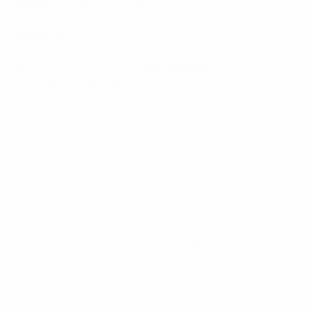
Группа 1:
Гибралтар, Фарерские острова, Латвия,
Лихтенштейн
Группа 2:
Андорра, Мальта, Сан-Марино
Почему после Лиги наций-2018/19 был изменен
регламент турнира?
Регламент Лиги наций был изменен после
консультации со всеми 55 национальными
ассоциациями, входящими в состав УЕФА. Они
выразили желание сократить число своих
товарищеских матчей. Кроме того, будут соблюдены
спортивные принципы - все команды каждой группы,
состоящей из четырех участников, свой последний
матч будут проводить в одно время. Число
официальных матчей в рамках турнира увеличится
со 138 до 162, благодаря чему повысится
коммерческая ценность Лиги наций.
Концепция финальной стадии, которая прошла с