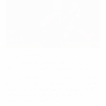
Криштиану Роналду выиграл дебютный розыгрыш Лиги
наций со сборной Португалии
©Sportsfile
Состав групп в каждой лиге стал известен 3 марта
2020 года по итогам жеребьевки в Амстердаме.
В Лиге наций УЕФА-2020/21 лиги А, В и С состоять из
16 сборных, а в лиге D сыграют семь команд. Все 55
сборных были распределены по четырем лигам в
соответствии с местами, которые заняли
в
дебютном розыгрыше Лиги наций-2018/19
.