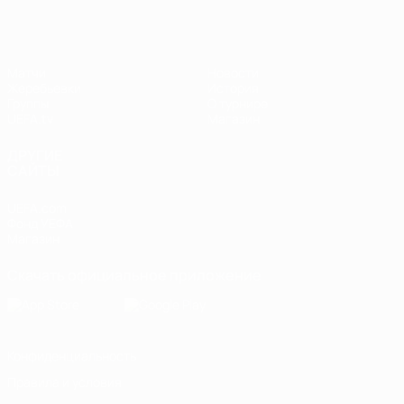
Матчи
Новости
Жеребьевки
История
Группы
О турнире
UEFA.tv
Магазин
ДРУГИЕ
САЙТЫ
UEFA.com
Фонд УЕФА
Магазин
Скачать официальное приложение
Конфиденциальность
Правила и условия