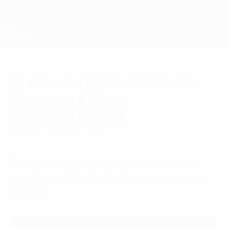
Skip
to
main
Лига наций и женский ЕВРО
Скачать
content
Результаты live и статистика
Лига наций УЕФА
С кем сыграют Россия и
Украина в Лиге
наций-2020/21
вторник, 3 марта 2020 г.
По итогам жеребьевки в Амстердаме
объявлены группы Лиги наций в сезоне
2020/21.