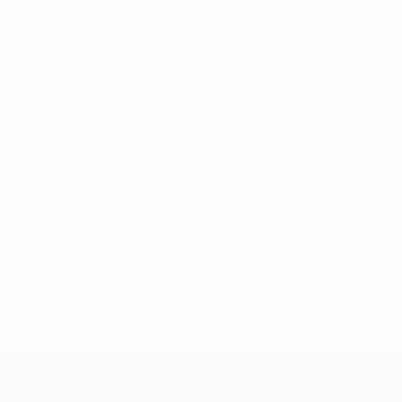
большим успехом летом 2019 года в Португалии,
останется прежней. В финальный турнир выйдут
четыре победителя групп лиги А, которые затем и
выявят сильнейшего.
Календарь Лиги наций-2020/21
Матчи группового этапа пройдут в следующие дни:
3/4/5 и 6/7/8 сентября, 10/11 и 13/14 октября, 14/15 и
17/18 ноября 2020 года. Полный календарь Лиги
наций доступен
здесь
.
© 1998-2026 UEFA. All rights reserved.
Обновлено: вторник, 3 марта 2020 г.
Лига наций УЕФА