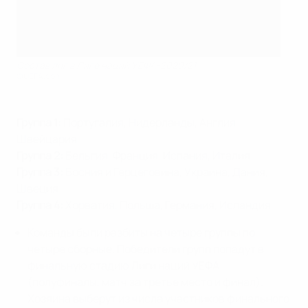
Состав лиг в Лиге наций УЕФА-2020/21
©UEFA.com
Группа 1:
Португалия, Нидерланды, Англия,
Швейцария
Группа 2:
Бельгия, Франция, Испания, Италия
Группа 3:
Босния и Герцеговина, Украина, Дания,
Швеция
Группа 4:
Хорватия, Польша, Германия, Исландия
Команды были разбиты на четыре группы по
четыре сборные. Победители групп попадут в
финальную стадию Лиги наций УЕФА
(полуфиналы, матч за третье место и финал).
Хозяина выберут из числа участников финального