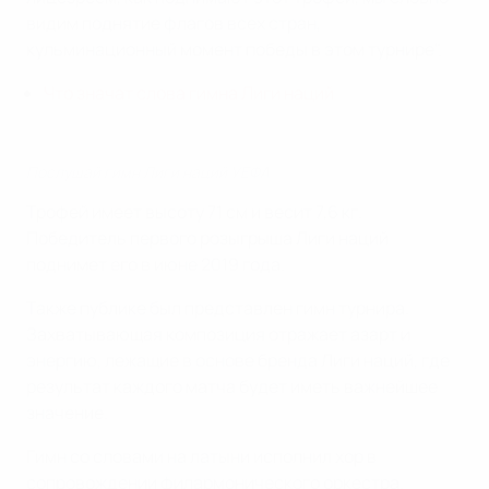
видим поднятие флагов всех стран,
кульминационный момент победы в этом турнире".
Что значат слова гимна Лиги наций
Послушай гимн Лиги наций УЕФА
Трофей имеет высоту 71 см и весит 7,6 кг.
Победитель первого розыгрыша Лиги наций
поднимет его в июне 2019 года.
Также публике был представлен гимн турнира.
Захватывающая композиция отражает азарт и
энергию, лежащие в основе бренда Лиги наций, где
результат каждого матча будет иметь важнейшее
значение.
Гимн со словами на латыни исполнил хор в
сопровождении филармонического оркестра.