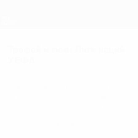
Skip
to
main
Лига наций и женский ЕВРО
Скачать
content
Результаты live и статистика
Лига наций УЕФА
Трофей и гимн Лиги наций
УЕФА
среда, 24 января 2018 г.
На жеребьевке группового этапа Лиги
наций УЕФА-2018/19 в Лозанне был
представлен главный трофей турнира,
дизайн которого перекликается с
логотипом соревнования.