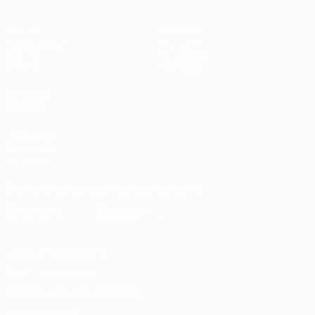
Матчи
Новости
Жеребьевки
История
Группы
О турнире
UEFA.tv
Магазин
ДРУГИЕ
САЙТЫ
UEFA.com
Фонд УЕФА
Магазин
Скачать официальное приложение
Конфиденциальность
Правила и условия
Правила в отношении cookie
Настройки куки