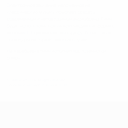
Электронное звучание, наложенное на
классическую музыку, помогает создать
современный и неповторимый аудиобренд. Гимн
будет использоваться на всех медиаплатформах,
включая ТВ, церемонию выхода футболистов на
поле и другие торжественные случаи.
На жеребьевке гимн исполнил хор лозаннской
оперы.
© 1998-2026 UEFA. All rights reserved.
Обновлено: четверг, 25 января 2018 г.
Лига наций УЕФА