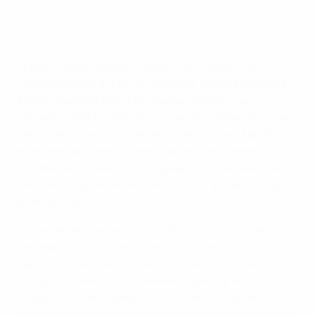
История бренда Лиги наций УЕФА
Трофей представляет собой флаг, элегантно
спускающийся вокруг флагштока. Он олицетворяет
все 55 национальных ассоциаций УЕФА, чьи
сборные поведут борьбу в турнире с возможностью
повышения в классе и вылета лигой ниже. Трофей
выполнен из серебра, на которое с внутренней
стороны нанесены цвета турнира. Отражение этих
цветов на серебряной поверхности придает награде
уникальный вид.
"Главное, чего мы хотели добиться, - чтобы люди
задумались, что представляет собой этот трофей -
народную вершину, поднятие флага, - пояснил
Элдер Помбинью, креативный директор агентства,
разработавшего бренд Лиги наций. - Когда мы
лицезреем, как поднимают этот трофей, мы словно