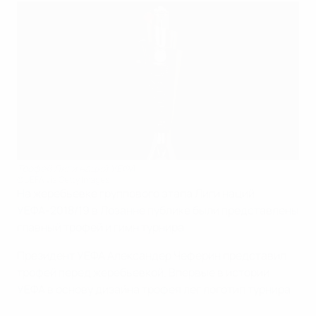
Трофей Лиги наций УЕФА
©UEFA via Getty Images
На жеребьевке группового этапа Лиги наций
УЕФА-2018/19 в Лозанне публике были представлены
главный трофей и гимн турнира.
Президент УЕФА Александер Чеферин представил
трофей перед жеребьевкой. Впервые в истории
УЕФА в основу дизайна трофея лег логотип турнира.