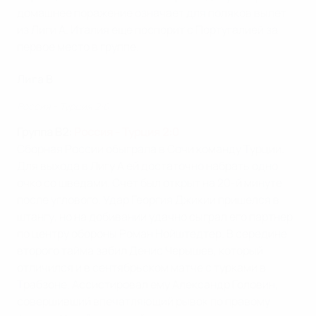
домашнее поражение означает для поляков вылет
из Лиги А. Италия еще поспорит с Португалией за
первое место в группе.
Лига B
Россия - Турция 2:0
Группа B2:
Россия - Турция 2:0
Сборная России обыграла в Сочи команду Турции.
Для выхода в Лигу А ей достаточно набрать одно
очко со шведами. Счет был открыт на 20-й минуте
после углового. Удар Георгия Джикии пришелся в
штангу, но на добивании удачно сыграл его партнер
по центру обороны Роман Нойштедтер. В середине
второго тайма забил Денис Черышев, который
отличился и в сентябрьском матче с турками в
Трабзоне. Ассистировал ему Александр Головин,
совершивший впечатляющий рывок по правому