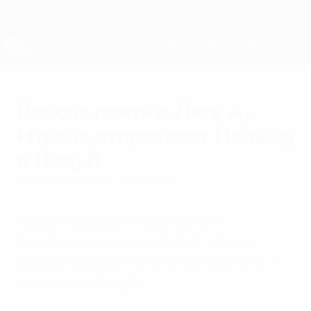
Skip
to
main
Лига наций и женский ЕВРО
Скачать
content
Результаты live и статистика
Лига наций УЕФА
Россия почти в Лиге А,
Италия отправляет Польшу
в Лигу В
воскресенье, 14 октября 2018 г.
Россия обыграла Турцию 2:0 и
практически вышла в Лигу А. Поляки
пропустили от Италии на 92-й минуте и
вылетают в Лигу В.