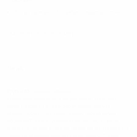
Эти группы играют 17 ноября
;
товарищеские матчи
СМОТРИТЕ ЛУЧШИЕ МОМЕНТЫ
Лига A
Польша - Италия 0:1
Группа A3:
Польша - Италия 0:1
Исход матча решился в самом конце. Кристиан
Бираги забил на второй добавленной минуте и
принес Роберто Манчини первую победу у руля
сборной Италии в турнирном матче. Гости могли
открыть счет еще в первом тайме, когда Жоржиньо и
Лоренцо Инсинье попали в перекладину. Второе