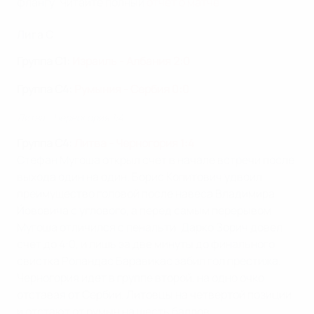
флангу. Читайте полный
отчет о матче
.
Лига C
Группа C1:
Израиль - Албания 2:0
Группа C4:
Румыния - Сербия 0:0
Литва - Черногория 1:4
Группа C4:
Литва - Черногория 1:4
Стефан Мугоша открыл счет в начале встречи после
выхода один на один. Борис Копитович удвоил
преимущество головой после навеса Владимира
Йововича с углового, а перед самым перерывом
Мугоша отличился с пенальти. Дарко Зорич довел
счет до 4:0, и лишь за две минуты до финального
свистка Роландас Баравикас забил гол престижа.
Черногория идет в группе второй, на одно очко
отставая от Сербии. Литовцы на четвертой позиции
и отстают от румын на шесть баллов.