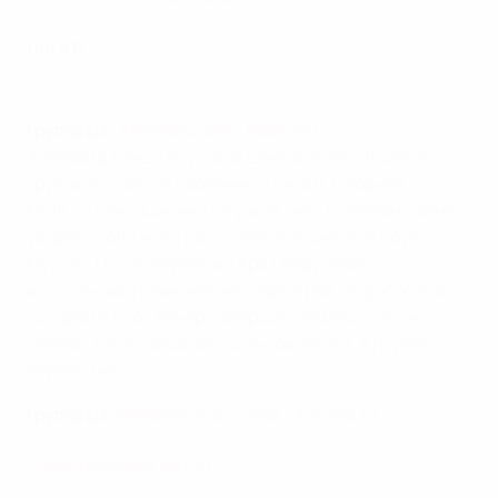
Лига D
Азербайджан - Мальта 1:1
Группа D3:
Азербайджан - Мальта 1:1
Азербайджанцы упустили шанс догнать лидера
группы Косово по набранным очкам. Сборная
Мальты сенсационно открыла счет в первом тайме -
ударом с близкого расстояния отличился Роуэн
Мускат. После перерыва Араз Абдуллаев
восстановил равновесие, переиграв Эндрю Хогга,
который в этот вечер совершил немало классных
сейвов. Гости лишились шансов занять в группе
первое место.
Группа D3:
Фарерские острова - Косово 1:1
Товарищеские матчи