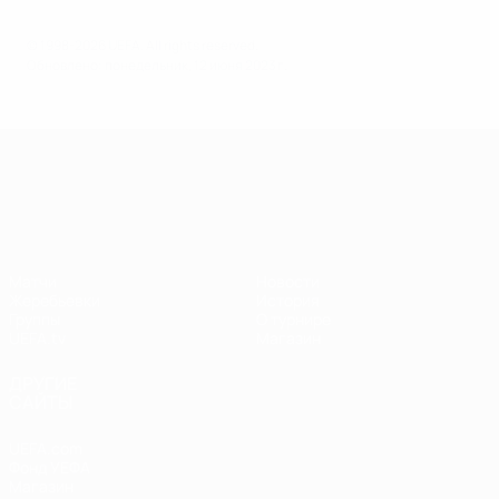
© 1998-2026 UEFA. All rights reserved.
Обновлено: понедельник, 12 июня 2023 г.
Лига наций УЕФА
Матчи
Новости
Жеребьевки
История
Группы
О турнире
UEFA.tv
Магазин
ДРУГИЕ
САЙТЫ
UEFA.com
Фонд УЕФА
Магазин