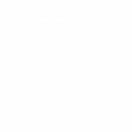
нелегко, потому что каждый раз выслушивать
критику непросто. Но, конечно, каждый отец хочет
лучшего для своего ребенка, поэтому все
происходит в духе спортивной борьбы. Я часто
говорю ему, что он прав, но так же часто говорю, что
он ошибается. Однако все это говорится в контексте
отношений отца и сына. Так что у нас с ним
особенные отношения.
Знаменитый гол Шукера на ЕВРО-96
O сравнениях с Давором Шукером
Для меня это лучший нападающий и лучший
бомбардир в истории сборной. Кумир детства. Все
что он сделал для сборной Хорватии -
феноменально. Никогда не забуду, как я ребенком
встретил его на улицах Загреба. Это было
невероятное событие для меня.