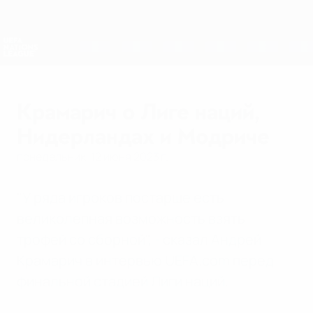
Skip
to
main
Лига наций и женский ЕВРО
Скачать
content
Результаты live и статистика
Лига наций УЕФА
Крамарич о Лиге наций,
Нидерландах и Модриче
понедельник, 12 июня 2023 г.
"У ряда игроков постарше есть
великолепная возможность взять
трофей со сборной", - сказал Андрей
Крамарич в интервью UEFA.com перед
финальной стадией Лиги наций.