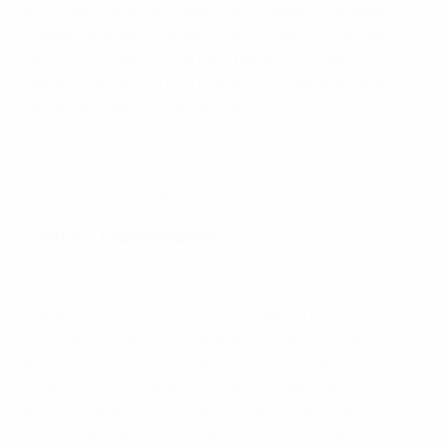
В составе сборной Хорватии Крамарич завоевал
серебряные медали чемпионата мира-2018 и бронзу
ЧМ-2022, но ни разу не выигрывал трофеев. В
финальной части Лиги наций УЕФА нападающий
может исправить этот пробел.
Нидерланды - Хорватия. Онлайн перед матчем
O матче с Нидерландами
Голы Хорватии на групповом этапе Лиги наций
Совершенно точно, это будет самый трудный матч,
но если хочешь что-то выиграть, надо побеждать
всех соперников, стоящих на твоем пути. Будет
непросто, но интересно. Они - хозяева, мы - гости. Я
всегда говорил, что в жизни порой нужна удача. На
поле то же самое. Если удача улыбнется, все