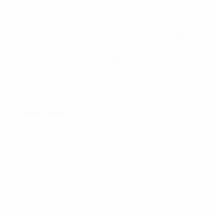
возможно.
Это очень трудный, но интересный турнир. Выиграть
Лигу наций намного сложнее, чем пройти отбор на
крупный турнир. Будет феноменально, если мы
возьмем этот трофей для Хорватии. Отдадим все
силы для этого. У ряда игроков постарше есть
великолепная возможность взять трофей со
сборной на международном уровне.
O Луке Модриче
Гол Модрича с пенальти в ворота Франции
Однажды я смогу сказать своим детям, что играл с
ним, что мы выступали за одну команду,
обменивались передачами на поле, вместе
забивали голы, делили одну раздевалку и вместе
радовались. Это действительно особенное чувство,
потому что он один из величайших игроков в истории