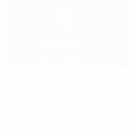
Андрей Крамарич мечтает о первом трофее со сборной
Getty Images
Андрей Крамарич обожает животных. В интервью
UEFA.com нападающий рассказал, что его любимый
зверь - гепард. Потому что "самый быстрый".
Крамарича нельзя считать самым быстрым
форвардом в современном футболе, но 31-летний
игрок "Хоффенхайма" забил немало голов за
национальную сборную.