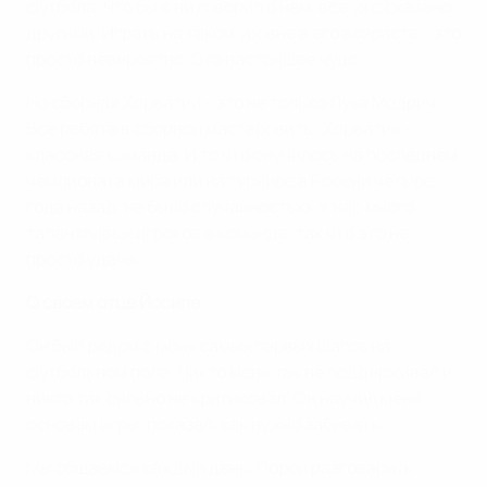
футбола. Что бы я ни говорил о нем, все уже сказано
другими. Играть на таком уровне в его возрасте - это
просто невероятно. Это настоящее чудо.
Но сборная Хорватии - это не только Лука Модрич.
Все ребята в сборной мастеровиты. Хорватия -
классная команда. И то что случилось на последнем
чемпионате мира или на турнире в России четыре
года назад, не было случайностью. У нас много
талантливых игроков в команде, так что это не
просто удача.
O своем отце Йосипе
Он был рядом с моих самых первых шагов на
футбольном поле. Никто меня так не поддерживал и
никто так сильно не критиковал. Он научил меня
основам игры, показал, как нужно забивать.
Мы общаемся каждый день. Порой разговарить