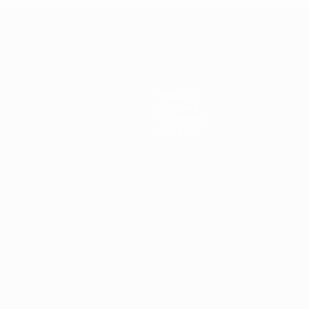
Новости
История
О турнире
Магазин
Português