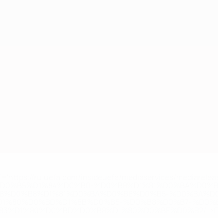
='https://ru.uefa.com/insideuefa/mediaservices/mediarel
%D0%B5%D1%84%D0%B0-%D0%B8%D1%81%D0%BA%D0%B
B8%D0%B8%D1%81%D0%BA%D0%B8%D0%B5-%D0%BA%D0
D1%80%D0%BD%D1%8B%D0%B5-%D0%B8%D0%B7-%D0%B
83%D1%80%D0%BD%D0%B8%D1%80%D0%BE%D0%B2/' >По