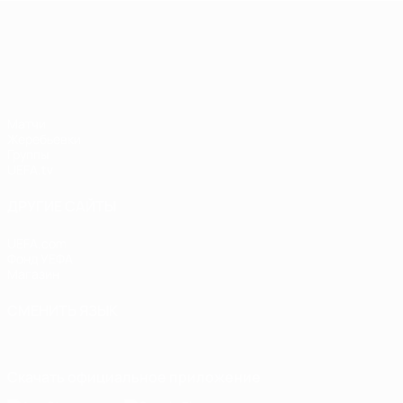
Лига наций УЕФА
Матчи
Жеребьевки
Группы
UEFA.tv
ДРУГИЕ САЙТЫ
UEFA.com
Фонд УЕФА
Магазин
СМЕНИТЬ ЯЗЫК
Русский
English
Français
Deutsch
Русский
Español
Italiano
Скачать официальное приложение