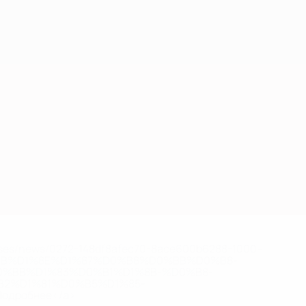
Скачать
eases/news/0272-148df8afec70-8ace600b6288-1000--
B%D1%8E%D1%87%D0%B8%D0%BB%D0%B8-
%BB%D1%83%D0%B1%D1%8B-%D0%B8-
2%D1%81%D0%B5%D1%85-
дробнее</a>