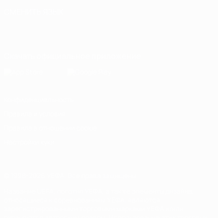
СМЕНИТЬ ЯЗЫК
Русский
English
Français
Deutsch
Русский
Español
Italiano
Português
Скачать официальное приложение
Конфиденциальность
Правила и условия
Правила в отношении cookie
Настройки куки
© 1998-2026 УЕФА. Все права защищены
Название UEFA, логотип УЕФА, а также элементы дизайна,
относящиеся к соревнованиям УЕФА, являются
зарегистрированными торговыми марками УЕФА и/или
охраняются авторским правом. Использование этих торговых