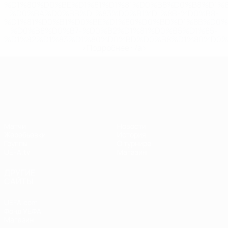
%D1%80%D0%BE%D1%81%D1%81%D0%B8%D0%B8%D1%
%D0%BA%D0%BB%D1%83%D0%B1%D1%8B-%D0%B8-
%D1%81%D0%B1%D0%BE%D1%80%D0%BD%D1%8B%D0%
%D0%B8%D0%B7-%D0%B2%D1%81%D0%B5%D1%85-
%D1%82%D1%83%D1%80%D0%BD%D0%B8%D1%80%D0%
>Подробнее</a>
Лига наций УЕФА
Матчи
Новости
Жеребьевки
История
Группы
О турнире
UEFA.tv
Магазин
ДРУГИЕ
САЙТЫ
UEFA.com
Фонд УЕФА
Магазин