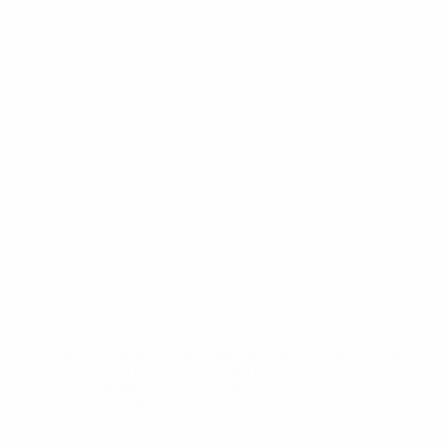
* Исключена до дальнейшего уведомления. <a
href='https://ru.uefa.com/insideuefa/mediaservices/medi
148df8afec70-8ace600b6288-1000--
%D1%84%D0%B8%D1%84%D0%B0-
%D1%83%D0%B5%D1%84%D0%B0-
%D0%B8%D1%81%D0%BA%D0%BB%D1%8E%D1%87%D0%