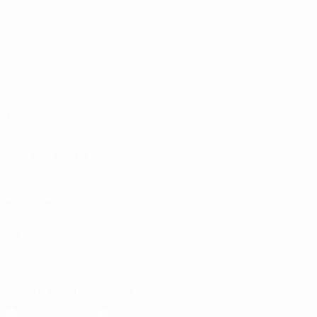
Лига наций УЕФА
Матчи
Жеребьевки
Группы
UEFA.tv
ДРУГИЕ САЙТЫ
UEFA.com
Фонд УЕФА
Магазин
СМЕНИТЬ ЯЗЫК
Русский
English
Français
Deutsch
Русский
Español
Italiano
Скачать официальное приложение