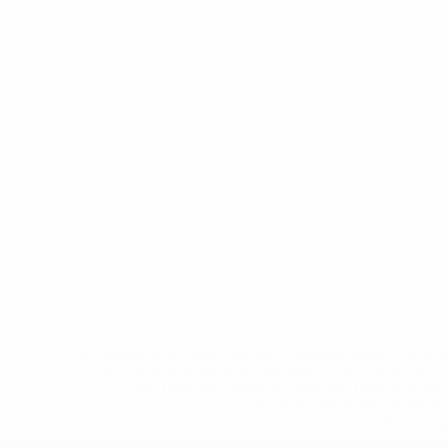
* Исключена до дальнейшего уведомления. <a href
%D1%84%D0%B8%D1%84%D0%B0-%D1%83
%D1%80%D0%BE%D1%81%D1%81%D0%
%D1%81%D0%B1%D0%BE%
%D1%82%D1%