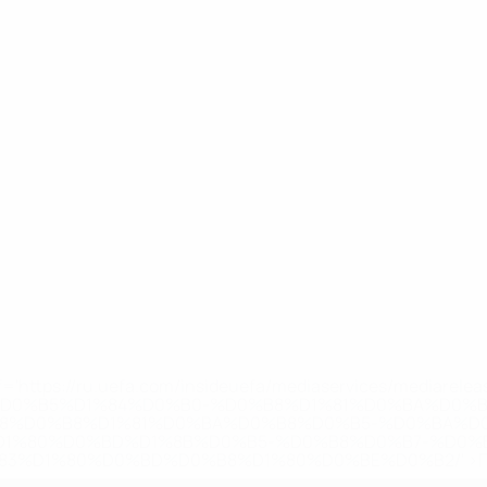
='https://ru.uefa.com/insideuefa/mediaservices/mediarel
%D0%B5%D1%84%D0%B0-%D0%B8%D1%81%D0%BA%D0%B
B8%D0%B8%D1%81%D0%BA%D0%B8%D0%B5-%D0%BA%D0
D1%80%D0%BD%D1%8B%D0%B5-%D0%B8%D0%B7-%D0%B
83%D1%80%D0%BD%D0%B8%D1%80%D0%BE%D0%B2/' >По