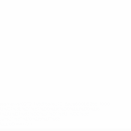
eases/news/0272-148df8afec70-8ace600b6288-1000--
B%D1%8E%D1%87%D0%B8%D0%BB%D0%B8-
%BB%D1%83%D0%B1%D1%8B-%D0%B8-
2%D1%81%D0%B5%D1%85-
дробнее</a>