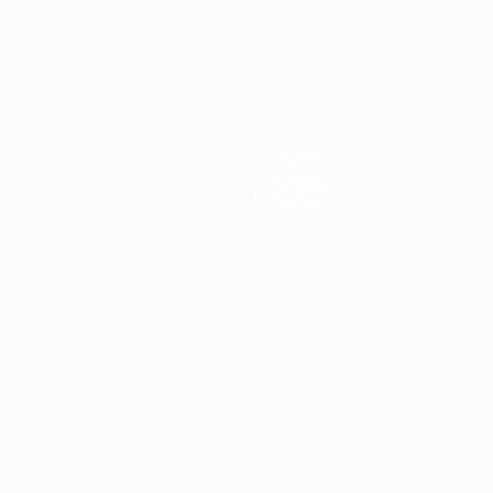
Новости
История
О турнире
Магазин
Português