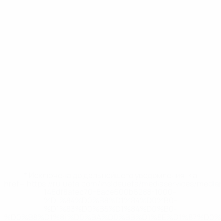
* Исключена до дальнейшего уведомления. <a
href='https://ru.uefa.com/insideuefa/mediaservices/medi
148df8afec70-8ace600b6288-1000--
%D1%84%D0%B8%D1%84%D0%B0-
%D1%83%D0%B5%D1%84%D0%B0-
%D0%B8%D1%81%D0%BA%D0%BB%D1%8E%D1%87%D0%