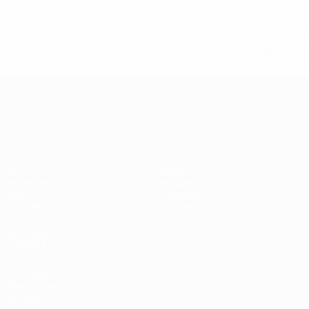
%D1%80%D0%BE%D1%81%D1%81%D0%B8%D0%B8%D1%
%D0%BA%D0%BB%D1%83%D0%B1%D1%8B-%D0%B8-
%D1%81%D0%B1%D0%BE%D1%80%D0%BD%D1%8B%D0%
%D0%B8%D0%B7-%D0%B2%D1%81%D0%B5%D1%85-
%D1%82%D1%83%D1%80%D0%BD%D0%B8%D1%80%D0%
>Подробнее</a>
Лига наций УЕФА
Матчи
Новости
Жеребьевки
История
Группы
О турнире
UEFA.tv
Магазин
ДРУГИЕ
САЙТЫ
UEFA.com
Фонд УЕФА
Магазин