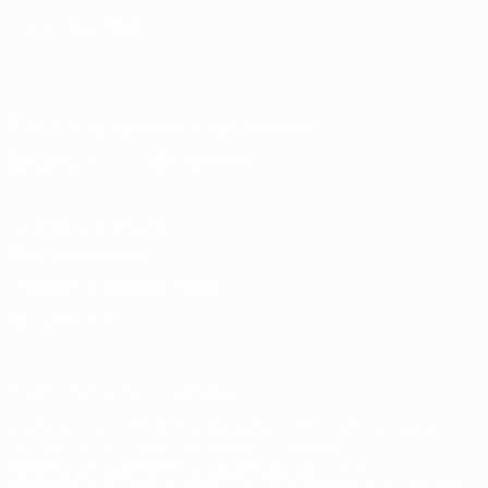
СМЕНИТЬ ЯЗЫК
Русский
English
Français
Deutsch
Русский
Español
Italiano
Português
Скачать официальное приложение
Конфиденциальность
Правила и условия
Правила в отношении cookie
Настройки куки
© 1998-2026 УЕФА. Все права защищены
Название UEFA, логотип УЕФА, а также элементы дизайна,
относящиеся к соревнованиям УЕФА, являются
зарегистрированными торговыми марками УЕФА и/или
охраняются авторским правом. Использование этих торговых