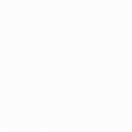
Лига наций УЕФА
Матчи
Жеребьевки
Группы
UEFA.tv
ДРУГИЕ САЙТЫ
UEFA.com
Фонд УЕФА
Магазин
СМЕНИТЬ ЯЗЫК
Русский
English
Français
Deutsch
Русский
Español
Italiano
Скачать официальное приложение