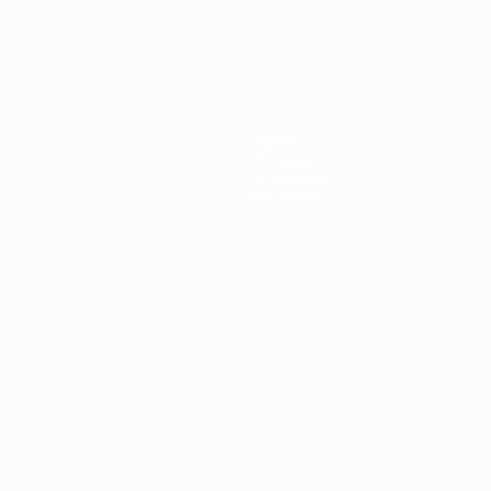
Новости
История
О турнире
Магазин
Português