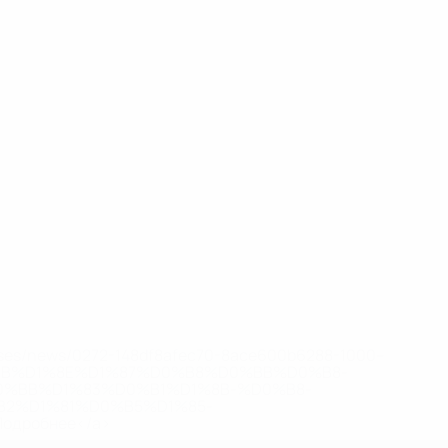
eases/news/0272-148df8afec70-8ace600b6288-1000--
B%D1%8E%D1%87%D0%B8%D0%BB%D0%B8-
%BB%D1%83%D0%B1%D1%8B-%D0%B8-
2%D1%81%D0%B5%D1%85-
дробнее</a>