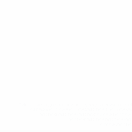
* Исключена до дальнейшего уведомления. <a href
%D1%84%D0%B8%D1%84%D0%B0-%D1%83
%D1%80%D0%BE%D1%81%D1%81%D0%
%D1%81%D0%B1%D0%BE%
%D1%82%D1%