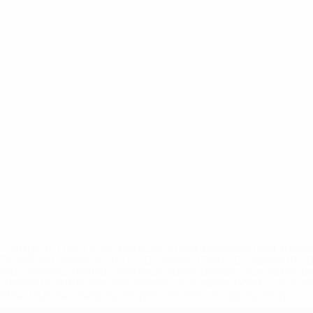
='https://ru.uefa.com/insideuefa/mediaservices/mediarel
%D0%B5%D1%84%D0%B0-%D0%B8%D1%81%D0%BA%D0%B
B8%D0%B8%D1%81%D0%BA%D0%B8%D0%B5-%D0%BA%D0
D1%80%D0%BD%D1%8B%D0%B5-%D0%B8%D0%B7-%D0%B
83%D1%80%D0%BD%D0%B8%D1%80%D0%BE%D0%B2/' >По