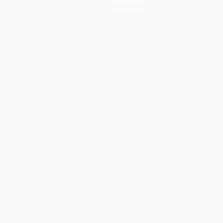
О турнире
Магазин
Português