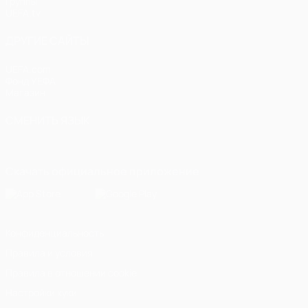
Группы
UEFA.tv
ДРУГИЕ САЙТЫ
UEFA.com
Фонд УЕФА
Магазин
СМЕНИТЬ ЯЗЫК
Русский
English
Français
Deutsch
Русский
Español
Italiano
Скачать официальное приложение
Конфиденциальность
Правила и условия
Правила в отношении cookie
Настройки куки