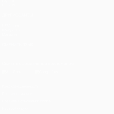
Группы
UEFA.tv
ДРУГИЕ САЙТЫ
UEFA.com
Фонд УЕФА
Магазин
СМЕНИТЬ ЯЗЫК
Русский
English
Français
Deutsch
Русский
Español
Italiano
Скачать официальное приложение
Конфиденциальность
Правила и условия
Правила в отношении cookie
Настройки куки