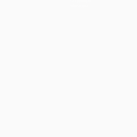
О турнире
Магазин
Português