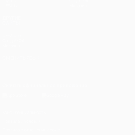
Группы
О турнире
UEFA.tv
Магазин
ДРУГИЕ
САЙТЫ
UEFA.com
Фонд УЕФА
Магазин
СМЕНИТЬ ЯЗЫК
Русский
English
Français
Deutsch
Русский
Español
Italiano
Português
Скачать официальное приложение
Конфиденциальность
Правила и условия
Правила в отношении cookie