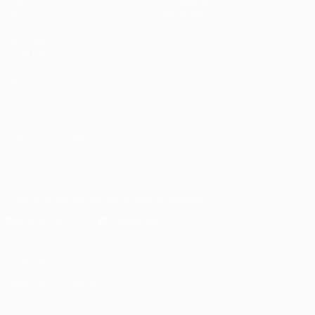
Группы
О турнире
UEFA.tv
Магазин
ДРУГИЕ
САЙТЫ
UEFA.com
Фонд УЕФА
Магазин
СМЕНИТЬ ЯЗЫК
Русский
English
Français
Deutsch
Русский
Español
Italiano
Português
Скачать официальное приложение
Конфиденциальность
Правила и условия
Правила в отношении cookie