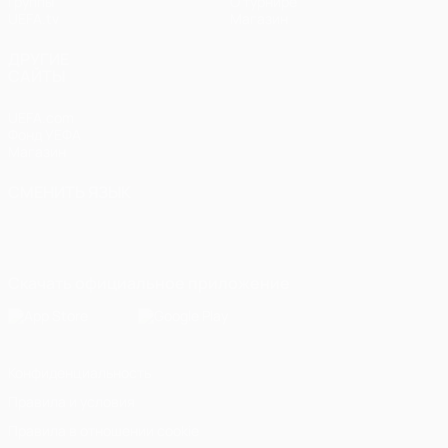
Группы
О турнире
UEFA.tv
Магазин
ДРУГИЕ
САЙТЫ
UEFA.com
Фонд УЕФА
Магазин
СМЕНИТЬ ЯЗЫК
Русский
English
Français
Deutsch
Русский
Español
Italiano
Português
Скачать официальное приложение
Конфиденциальность
Правила и условия
Правила в отношении cookie