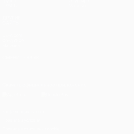
Группы
О турнире
UEFA.tv
Магазин
ДРУГИЕ
САЙТЫ
UEFA.com
Фонд УЕФА
Магазин
СМЕНИТЬ ЯЗЫК
Русский
English
Français
Deutsch
Русский
Español
Italiano
Português
Скачать официальное приложение
Конфиденциальность
Правила и условия
Правила в отношении cookie