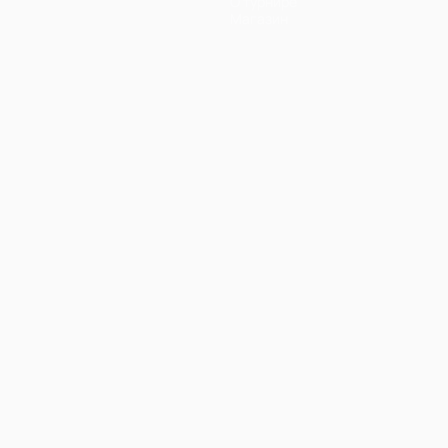
О турнире
Магазин
Português