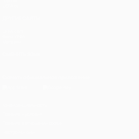
Группы
UEFA.tv
ДРУГИЕ САЙТЫ
UEFA.com
Фонд УЕФА
Магазин
СМЕНИТЬ ЯЗЫК
Русский
English
Français
Deutsch
Русский
Español
Italiano
Скачать официальное приложение
Конфиденциальность
Правила и условия
Правила в отношении cookie
Настройки куки