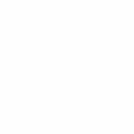
Группы
О турнире
UEFA.tv
Магазин
ДРУГИЕ
САЙТЫ
UEFA.com
Фонд УЕФА
Магазин
СМЕНИТЬ ЯЗЫК
Русский
English
Français
Deutsch
Русский
Español
Italiano
Português
Скачать официальное приложение
Конфиденциальность
Правила и условия
Правила в отношении cookie