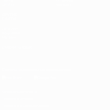
Группы
О турнире
UEFA.tv
Магазин
ДРУГИЕ
САЙТЫ
UEFA.com
Фонд УЕФА
Магазин
СМЕНИТЬ ЯЗЫК
Русский
English
Français
Deutsch
Русский
Español
Italiano
Português
Скачать официальное приложение
Конфиденциальность
Правила и условия
Правила в отношении cookie