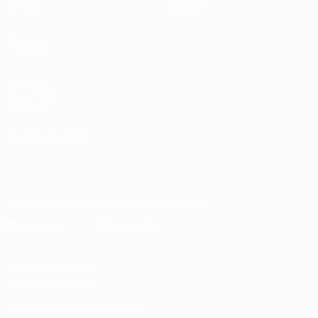
Группы
О турнире
UEFA.tv
Магазин
ДРУГИЕ
САЙТЫ
UEFA.com
Фонд УЕФА
Магазин
СМЕНИТЬ ЯЗЫК
Русский
English
Français
Deutsch
Русский
Español
Italiano
Português
Скачать официальное приложение
Конфиденциальность
Правила и условия
Правила в отношении cookie