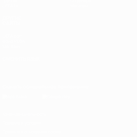
Группы
О турнире
UEFA.tv
Магазин
ДРУГИЕ
САЙТЫ
UEFA.com
Фонд УЕФА
Магазин
СМЕНИТЬ ЯЗЫК
Русский
English
Français
Deutsch
Русский
Español
Italiano
Português
Скачать официальное приложение
Конфиденциальность
Правила и условия
Правила в отношении cookie