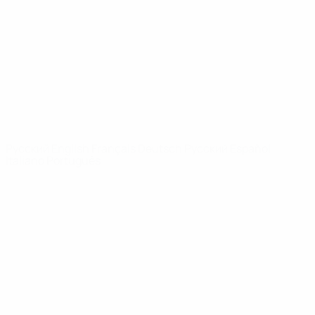
Видео
История
Новости
О турнире
САЙТЫ
СЕТИ УЕФА
UEFA.com
Фонд УЕФА
СМЕНИТЬ ЯЗЫК
Русский
English
Français
Deutsch
Русский
Español
Italiano
Português
Конфиденциальность
Правила и условия
Правила в отношении cookie
Настройки куки