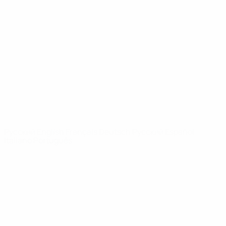
Видео
История
Новости
О турнире
САЙТЫ
СЕТИ УЕФА
UEFA.com
Фонд УЕФА
СМЕНИТЬ ЯЗЫК
Русский
English
Français
Deutsch
Русский
Español
Italiano
Português
Конфиденциальность
Правила и условия
Правила в отношении cookie
Настройки куки