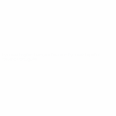
Видео
История
Новости
О турнире
САЙТЫ
СЕТИ УЕФА
UEFA.com
Фонд УЕФА
СМЕНИТЬ ЯЗЫК
Русский
English
Français
Deutsch
Русский
Español
Italiano
Português
Конфиденциальность
Правила и условия
Правила в отношении cookie
Настройки куки