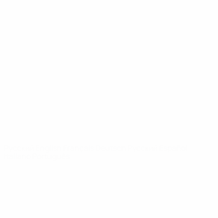
Юношеская лига УЕФА
Видео
История
Новости
О турнире
САЙТЫ
СЕТИ УЕФА
UEFA.com
Фонд УЕФА
СМЕНИТЬ ЯЗЫК
Русский
English
Français
Deutsch
Русский
Español
Italiano
Português
Конфиденциальность
Правила и условия
Правила в отношении cookie