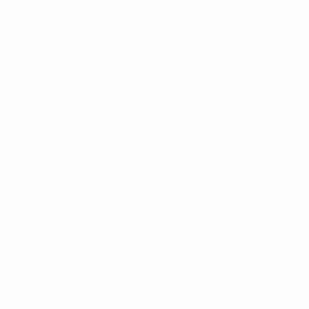
Видео
История
Новости
О турнире
САЙТЫ
СЕТИ УЕФА
UEFA.com
Фонд УЕФА
СМЕНИТЬ ЯЗЫК
Русский
English
Français
Deutsch
Русский
Español
Italiano
Português
Конфиденциальность
Правила и условия
Правила в отношении cookie
Настройки куки