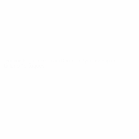
Новости
О турнире
САЙТЫ
СЕТИ УЕФА
UEFA.com
Фонд УЕФА
СМЕНИТЬ ЯЗЫК
Русский
English
Français
Deutsch
Русский
Español
Italiano
Português
Конфиденциальность
Правила и условия
Правила в отношении cookie
Настройки куки
© 1998-2026 УЕФА. Все права защищены